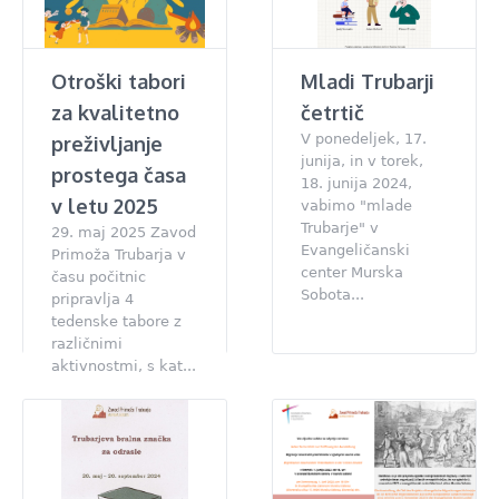
Otroški tabori
Mladi Trubarji
za kvalitetno
četrtič
V ponedeljek, 17.
preživljanje
junija, in v torek,
prostega časa
18. junija 2024,
v letu 2025
vabimo "mlade
Trubarje" v
29. maj 2025 Zavod
Evangeličanski
Primoža Trubarja v
center Murska
času počitnic
Sobota...
pripravlja 4
tedenske tabore z
različnimi
aktivnostmi, s kat...