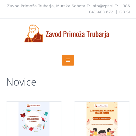
Zavod Primoža Trubarja, Murska Sobota
E:
info@zpt.si
T:
+386
041 403 672
|
GB
SI
Novice