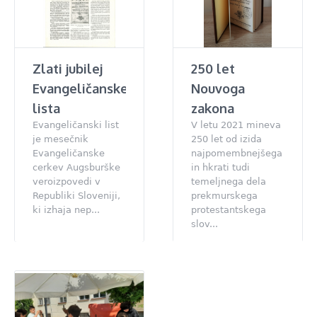
Zlati jubilej
250 let
Evangeličanskega
Nouvoga
lista
zakona
Evangeličanski list
V letu 2021 mineva
je mesečnik
250 let od izida
Evangeličanske
najpomembnejšega
cerkev Augsburške
in hkrati tudi
veroizpovedi v
temeljnega dela
Republiki Sloveniji,
prekmurskega
ki izhaja nep...
protestantskega
slov...