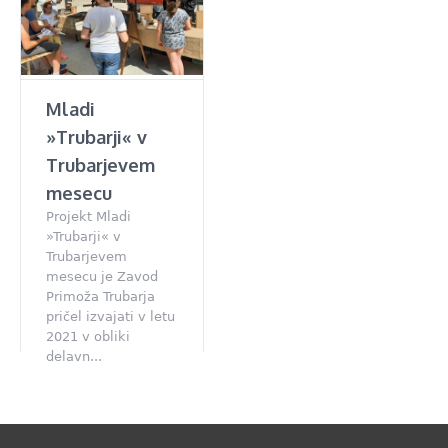
Mladi
»Trubarji« v
Trubarjevem
mesecu
Projekt Mladi
»Trubarji« v
Trubarjevem
mesecu je Zavod
Primoža Trubarja
pričel izvajati v letu
2021 v obliki
delavn...