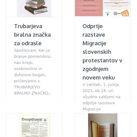
Trubarjeva
Odprtje
bralna značka
razstave
za odrasle
Migracije
Spoštovani. Ker je
slovenskih
branje pomembno,
protestantov v
nas krepi,
zgodnjem
osebnostno in
duhovno bogati,
novem veku
pričenjamo s
V četrtek, 1. junija
TRUBARJEVO
2023, ob 18. uri
BRALNO ZNAČKO...
vljudno vabljeni na
odprtje razstave
Migracije
slovenskih
protestantov v
zgodn...