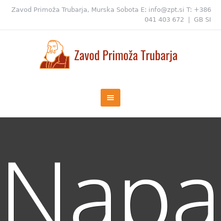
Zavod Primoža Trubarja, Murska Sobota
E:
info@zpt.si
T:
+386
041 403 672
|
GB
SI
Napa