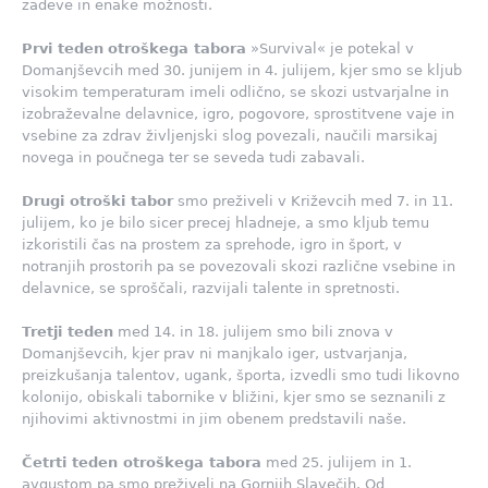
zadeve in enake možnosti.
Prvi teden
otroškega tabora
»Survival« je potekal v
Domanjševcih med 30. junijem in 4. julijem, kjer smo se kljub
visokim temperaturam imeli odlično, se skozi ustvarjalne in
izobraževalne delavnice, igro, pogovore, sprostitvene vaje in
vsebine za zdrav življenjski slog povezali, naučili marsikaj
novega in poučnega ter se seveda tudi zabavali.
Drugi otroški tabor
smo preživeli v Križevcih med 7. in 11.
julijem, ko je bilo sicer precej hladneje, a smo kljub temu
izkoristili čas na prostem za sprehode, igro in šport, v
notranjih prostorih pa se povezovali skozi različne vsebine in
delavnice, se sproščali, razvijali talente in spretnosti.
Tretji teden
med 14. in 18. julijem smo bili znova v
Domanjševcih, kjer prav ni manjkalo iger, ustvarjanja,
preizkušanja talentov, ugank, športa, izvedli smo tudi likovno
kolonijo, obiskali tabornike v bližini, kjer smo se seznanili z
njihovimi aktivnostmi in jim obenem predstavili naše.
Četrti teden otroškega tabora
med 25. julijem in 1.
avgustom pa smo preživeli na Gornjih Slavečih. Od