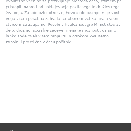
kvalitetne vsebine za preživljanje prostega časa, staršem pa
pristopili naproti pri usklajevanje poklicnega in družinskega
življenja. Za udeležbo otrok, njihovo sodelovanje in igrivost
velja vsem posebna zahvala ter obenem velika hvala vsem
staršem za zaupanje. Posebna hvaležnost gre Ministrstvu za
delo, družino, socialne zadeve in enake možnosti, da smo
lahko sodelovali v tem projektu in otrokom kvalitetno
zapolnili prosti čas v času počitnic.