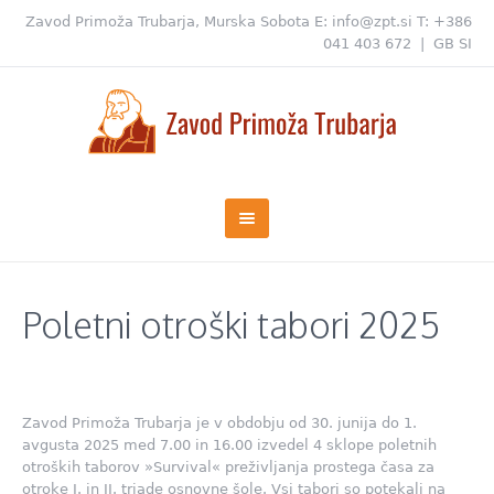
Zavod Primoža Trubarja, Murska Sobota
E:
info@zpt.si
T:
+386
041 403 672
|
GB
SI
Poletni otroški tabori 2025
Zavod Primoža Trubarja je v obdobju od 30. junija do 1.
avgusta 2025 med 7.00 in 16.00 izvedel 4 sklope poletnih
otroških taborov »Survival« preživljanja prostega časa za
otroke I. in II. triade osnovne šole. Vsi tabori so potekali na