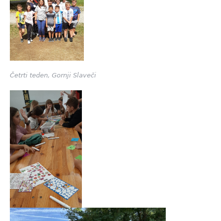
Četrti teden, Gornji Slaveči