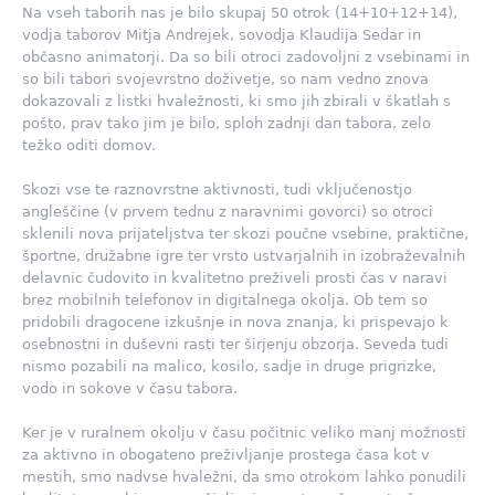
Na vseh taborih nas je bilo skupaj 50 otrok (14+10+12+14),
vodja taborov Mitja Andrejek, sovodja Klaudija Sedar in
občasno animatorji. Da so bili otroci zadovoljni z vsebinami in
so bili tabori svojevrstno doživetje, so nam vedno znova
dokazovali z listki hvaležnosti, ki smo jih zbirali v škatlah s
pošto, prav tako jim je bilo, sploh zadnji dan tabora, zelo
težko oditi domov.
Skozi vse te raznovrstne aktivnosti, tudi vključenostjo
angleščine (v prvem tednu z naravnimi govorci) so otroci
sklenili nova prijateljstva ter skozi poučne vsebine, praktične,
športne, družabne igre ter vrsto ustvarjalnih in izobraževalnih
delavnic čudovito in kvalitetno preživeli prosti čas v naravi
brez mobilnih telefonov in digitalnega okolja. Ob tem so
pridobili dragocene izkušnje in nova znanja, ki prispevajo k
osebnostni in duševni rasti ter širjenju obzorja. Seveda tudi
nismo pozabili na malico, kosilo, sadje in druge prigrizke,
vodo in sokove v času tabora.
Ker je v ruralnem okolju v času počitnic veliko manj možnosti
za aktivno in obogateno preživljanje prostega časa kot v
mestih, smo nadvse hvaležni, da smo otrokom lahko ponudili