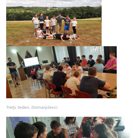
Tretji teden, Domanjševci