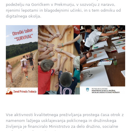
podeželju na Goričkem v Prekmurju, v sozvočju z naravo,
njenimi lepotami in blagodejnimi učinki, in s tem odmiku od
digitalnega okolja.
Vse aktivnosti kvalitetnega preživljanja prostega časa otrok z
namenom lažjega usklajevanja poklicnega in družinskega
življenja je financiralo Ministrstvo za delo družino, socialne