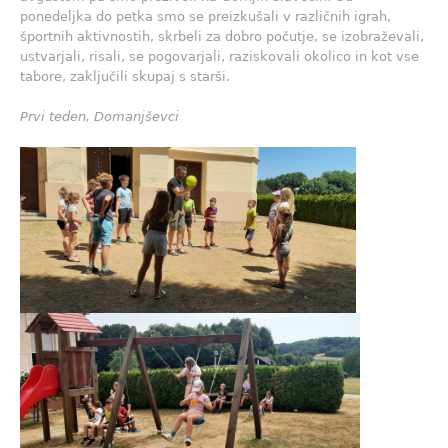
ponedeljka do petka smo se preizkušali v različnih igrah,
športnih aktivnostih, skrbeli za dobro počutje, se izobraževali,
ustvarjali, risali, se pogovarjali, raziskovali okolico in kot vse
tabore, zaključili skupaj s starši.
Prvi teden, Domanjševci