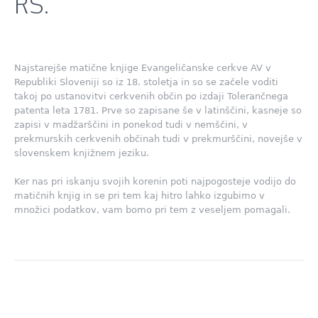
RS.
Najstarejše matične knjige Evangeličanske cerkve AV v
Republiki Sloveniji so iz 18. stoletja in so se začele voditi
takoj po ustanovitvi cerkvenih občin po izdaji Tolerančnega
patenta leta 1781. Prve so zapisane še v latinščini, kasneje so
zapisi v madžarščini in ponekod tudi v nemščini, v
prekmurskih cerkvenih občinah tudi v prekmurščini, novejše v
slovenskem knjižnem jeziku.
Ker nas pri iskanju svojih korenin poti najpogosteje vodijo do
matičnih knjig in se pri tem kaj hitro lahko izgubimo v
množici podatkov, vam bomo pri tem z veseljem pomagali.