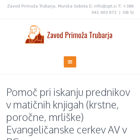
Zavod Primoža Trubarja, Murska Sobota
E:
info@zpt.si
T:
+386
041 403 672
|
GB
SI
Pomoč pri iskanju prednikov
v matičnih knjigah (krstne,
poročne, mrliške)
Evangeličanske cerkev AV v