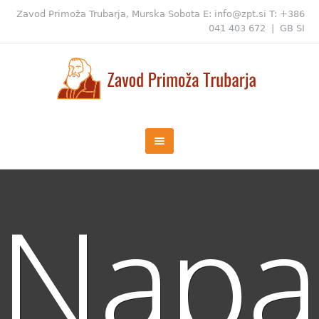
Zavod Primoža Trubarja, Murska Sobota
E:
info@zpt.si
T:
+386
041 403 672
|
GB
SI
Napa