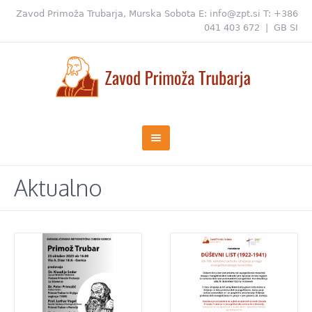
Zavod Primoža Trubarja, Murska Sobota
E:
info@zpt.si
T:
+386
041 403 672
|
GB
SI
Aktualno