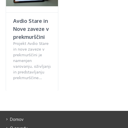
Avdio Stare in
Nove zaveze v
prekmurščini
Projekt Avdio Stare
in nove zaveze v
prekmurščini je
namenjen
varovanju, oživljanju
in predstavljanju
prekmurščine...
Domov