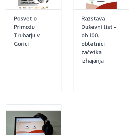
Posvet o
Razstava
Primožu
Düševni list -
Trubarju v
ob 100.
Gorici
obletnici
začetka
izhajanja