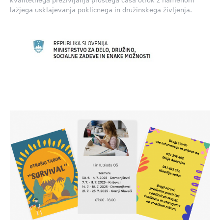
kvalitetnega preživljanja prostega časa otrok z namenom
lažjega usklajevanja poklicnega in družinskega življenja.