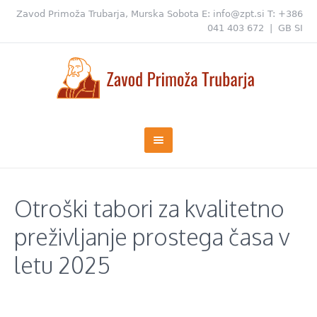
Zavod Primoža Trubarja, Murska Sobota
E:
info@zpt.si
T:
+386
041 403 672
|
GB
SI
Otroški tabori za kvalitetno
preživljanje prostega časa v
letu 2025