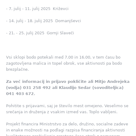
- 7. julij - 11. julij 2025 Križevci
- 14. julij - 18. julij 2025 Domanjševci
- 21. - 25. julij 2025 Gornji Slaveči
Vsi sklopi bodo potekali med 7.00 in 16.00, v tem času bo
zagotovljena malica in topel obrok, vse aktivnosti pa bodo
brezplačne.
Za več informacij in prijavo pokličite ali Mitjo Andrejeka
(vodja) 031 258 492 ali Klaudijo Sedar (sovoditeljica)
041 403 672.
Pohitite s prijavami, saj je število mest omejeno. Veselimo se
srečanja in druženja z vsakim izmed vas. Toplo vabljeni.
Projekt financira Ministrstvo za delo, družino, socialne zadeve
in enake možnosti na podlagi razpisa financiranja aktivnosti